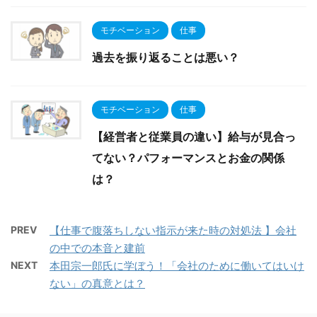
モチベーション
仕事
過去を振り返ることは悪い？
モチベーション
仕事
【経営者と従業員の違い】給与が見合っ
てない？パフォーマンスとお金の関係
は？
PREV
【仕事で腹落ちしない指示が来た時の対処法 】会社
の中での本音と建前
NEXT
本田宗一郎氏に学ぼう！「会社のために働いてはいけ
ない」の真意とは？